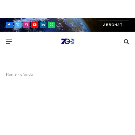
ABBONATI
Facebook
X
Instagram
YouTube
LinkedIn
WhatsApp
(Twitter)
Home
»
sfondo