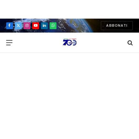
ABBONATI
Facebook
X
Instagram
YouTube
LinkedIn
WhatsApp
(Twitter)