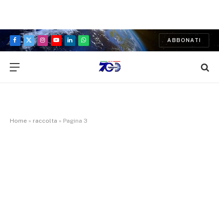
ABBONATI
Facebook
X
Instagram
YouTube
LinkedIn
WhatsApp
(Twitter)
Home
»
raccolta
»
Pagina 3