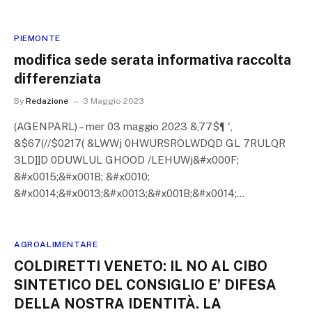
PIEMONTE
modifica sede serata informativa raccolta
differenziata
By
Redazione
3 Maggio 2023
(AGENPARL) – mer 03 maggio 2023 &,77$¶ ',
&$67(//$0217( &LWWj 0HWURSROLWDQD GL 7RULQR
3LD]]D 0DUWLUL GHOOD /LEHUWj&#x000F;
&#x0015;&#x001B; &#x0010;
&#x0014;&#x0013;&#x0013;&#x001B;&#x0014;…
AGROALIMENTARE
COLDIRETTI VENETO: IL NO AL CIBO
SINTETICO DEL CONSIGLIO E’ DIFESA
DELLA NOSTRA IDENTITÀ. LA