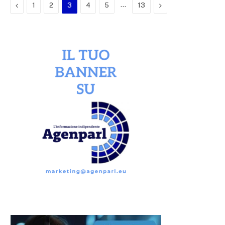
Previous
…
Next
1
2
3
4
5
13