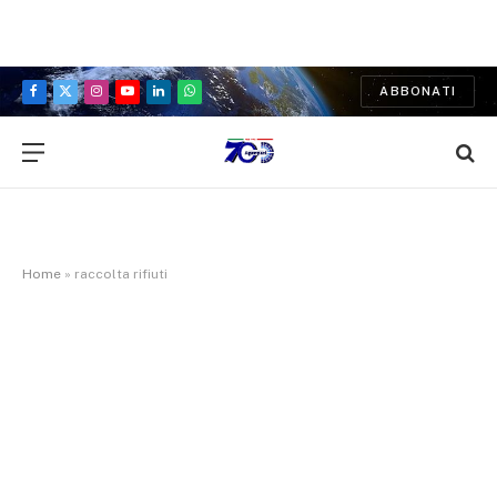
ABBONATI
Facebook
X
Instagram
YouTube
LinkedIn
WhatsApp
(Twitter)
Home
»
raccolta rifiuti