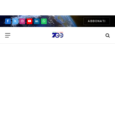
ABBONATI
Facebook
X
Instagram
YouTube
LinkedIn
WhatsApp
(Twitter)