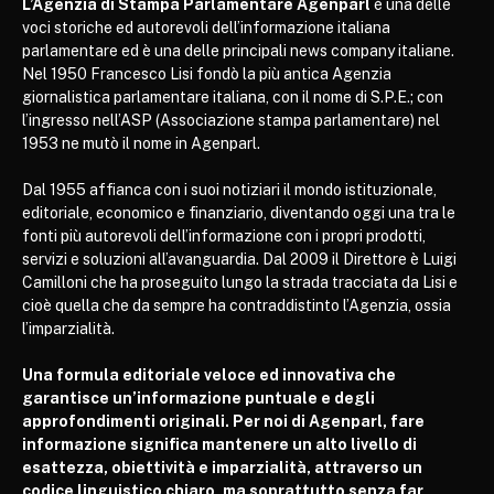
L’Agenzia di Stampa Parlamentare Agenparl
è una delle
voci storiche ed autorevoli dell’informazione italiana
parlamentare ed è una delle principali news company italiane.
Nel 1950 Francesco Lisi fondò la più antica Agenzia
giornalistica parlamentare italiana, con il nome di S.P.E.; con
l’ingresso nell’ASP (Associazione stampa parlamentare) nel
1953 ne mutò il nome in Agenparl.
Dal 1955 affianca con i suoi notiziari il mondo istituzionale,
editoriale, economico e finanziario, diventando oggi una tra le
fonti più autorevoli dell’informazione con i propri prodotti,
servizi e soluzioni all’avanguardia. Dal 2009 il Direttore è Luigi
Camilloni che ha proseguito lungo la strada tracciata da Lisi e
cioè quella che da sempre ha contraddistinto l’Agenzia, ossia
l’imparzialità.
Una formula editoriale veloce ed innovativa che
garantisce un’informazione puntuale e degli
approfondimenti originali. Per noi di Agenparl, fare
informazione significa mantenere un alto livello di
esattezza, obiettività e imparzialità, attraverso un
codice linguistico chiaro, ma soprattutto senza far