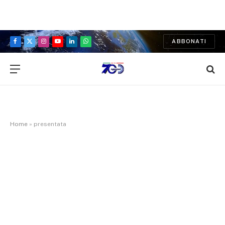
ABBONATI
Facebook
X
Instagram
YouTube
LinkedIn
WhatsApp
(Twitter)
Home
»
presentata