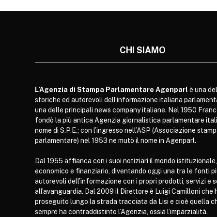
CHI SIAMO
L’Agenzia di Stampa Parlamentare Agenparl
è una del
storiche ed autorevoli dell’informazione italiana parlament
una delle principali news company italiane. Nel 1950 Franc
fondò la più antica Agenzia giornalistica parlamentare itali
nome di S.P.E.; con l’ingresso nell’ASP (Associazione stam
parlamentare) nel 1953 ne mutò il nome in Agenparl.
Dal 1955 affianca con i suoi notiziari il mondo istituzionale,
economico e finanziario, diventando oggi una tra le fonti p
autorevoli dell’informazione con i propri prodotti, servizi e 
all’avanguardia. Dal 2009 il Direttore è Luigi Camilloni che 
proseguito lungo la strada tracciata da Lisi e cioè quella c
sempre ha contraddistinto l’Agenzia, ossia l’imparzialità.