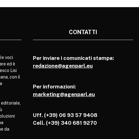
CONTATTI
le voci
Per inviare i comunicati stampa:
are ed è
redazione@agenparl.eu
esco Lisi
ana, con il
pa
Per informazioni:
marketing@agenparl.eu
 editoriale,
iù
Uff. (+39) 06 93 57 9408
soluzioni
Cell.
(+39) 340 681 9270
ha
he da