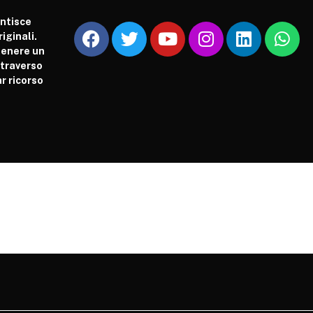
antisce
iginali.
tenere un
attraverso
r ricorso