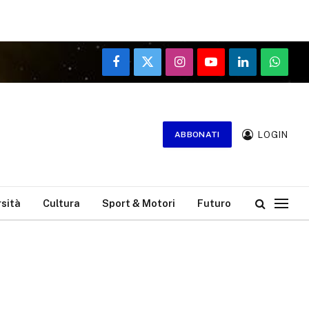
Facebook
X
Instagram
YouTube
LinkedIn
WhatsA
(Twitter)
LOGIN
ABBONATI
rsità
Cultura
Sport & Motori
Futuro