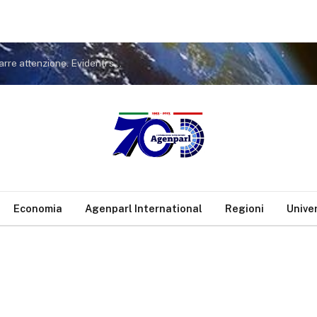
Covid. FdI a Conte: non tiri in ballo Meloni per distrarre attenzione. Evidenti sue responsabilità nella gestione pandemia
Economia
Agenparl International
Regioni
Unive