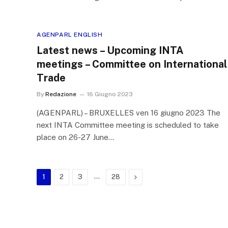
AGENPARL ENGLISH
Latest news – Upcoming INTA
meetings – Committee on International
Trade
By
Redazione
16 Giugno 2023
(AGENPARL) – BRUXELLES ven 16 giugno 2023 The
next INTA Committee meeting is scheduled to take
place on 26-27 June…
…
Next
1
2
3
28