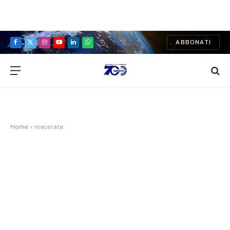
ABBONATI
Facebook
X
Instagram
YouTube
LinkedIn
WhatsApp
(Twitter)
Home
»
macerata