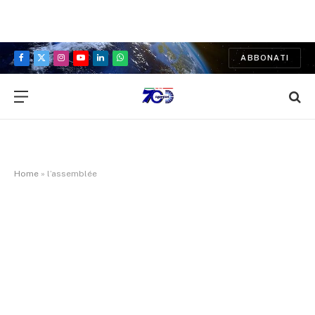
ABBONATI
Facebook
X
Instagram
YouTube
LinkedIn
WhatsApp
(Twitter)
Home
»
l’assemblée