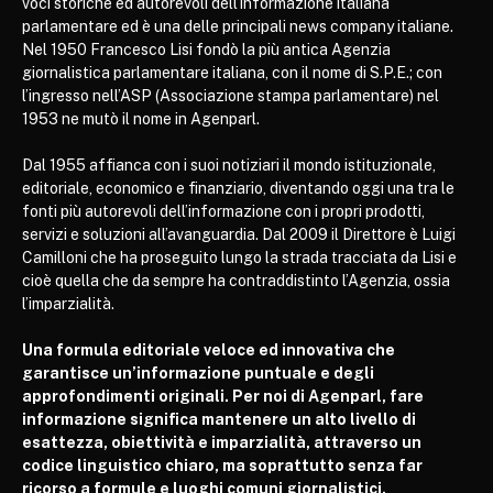
voci storiche ed autorevoli dell’informazione italiana
parlamentare ed è una delle principali news company italiane.
Nel 1950 Francesco Lisi fondò la più antica Agenzia
giornalistica parlamentare italiana, con il nome di S.P.E.; con
l’ingresso nell’ASP (Associazione stampa parlamentare) nel
1953 ne mutò il nome in Agenparl.
Dal 1955 affianca con i suoi notiziari il mondo istituzionale,
editoriale, economico e finanziario, diventando oggi una tra le
fonti più autorevoli dell’informazione con i propri prodotti,
servizi e soluzioni all’avanguardia. Dal 2009 il Direttore è Luigi
Camilloni che ha proseguito lungo la strada tracciata da Lisi e
cioè quella che da sempre ha contraddistinto l’Agenzia, ossia
l’imparzialità.
Una formula editoriale veloce ed innovativa che
garantisce un’informazione puntuale e degli
approfondimenti originali. Per noi di Agenparl, fare
informazione significa mantenere un alto livello di
esattezza, obiettività e imparzialità, attraverso un
codice linguistico chiaro, ma soprattutto senza far
ricorso a formule e luoghi comuni giornalistici.