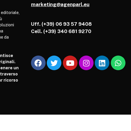
marketing@agenparl.eu
 editoriale,
iù
Uff. (+39) 06 93 57 9408
soluzioni
Cell.
(+39) 340 681 9270
ha
he da
antisce
iginali.
tenere un
attraverso
r ricorso