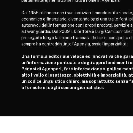
parlamentare) nel 1953 ne mutò il nome in Agenparl.
Dal 1955 affianca con i suoi notiziari il mondo istituzionale,
economico e finanziario, diventando oggi una tra le fonti p
autorevoli dell’informazione con i propri prodotti, servizi e 
all’avanguardia. Dal 2009 il Direttore è Luigi Camilloni che 
proseguito lungo la strada tracciata da Lisi e cioè quella c
sempre ha contraddistinto l’Agenzia, ossia l’imparzialità.
Una formula editoriale veloce ed innovativa che gar
un’informazione puntuale e degli approfondimenti or
Per noi di Agenparl, fare informazione significa man
alto livello di esattezza, obiettività e imparzialità, 
un codice linguistico chiaro, ma soprattutto senza fa
a formule e luoghi comuni giornalistici.