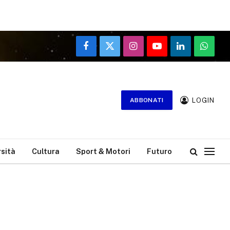
Facebook
X
Instagram
YouTube
LinkedIn
WhatsA
(Twitter)
LOGIN
ABBONATI
rsità
Cultura
Sport & Motori
Futuro