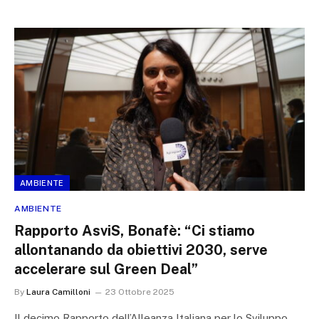
AMBIENTE
AMBIENTE
Rapporto AsviS, Bonafè: “Ci stiamo
allontanando da obiettivi 2030, serve
accelerare sul Green Deal”
By
Laura Camilloni
23 Ottobre 2025
Il decimo Rapporto dell’Alleanza Italiana per lo Sviluppo