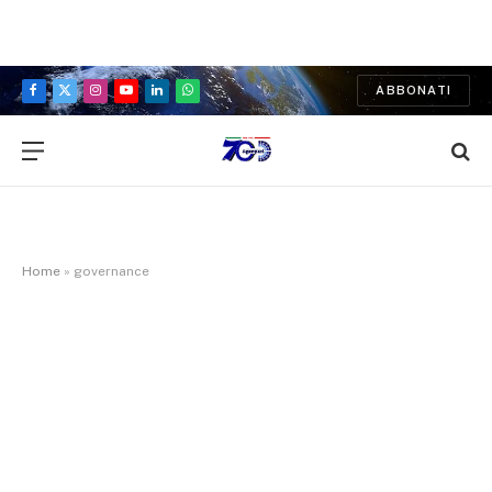
ABBONATI
Facebook
X
Instagram
YouTube
LinkedIn
WhatsApp
(Twitter)
Home
»
governance