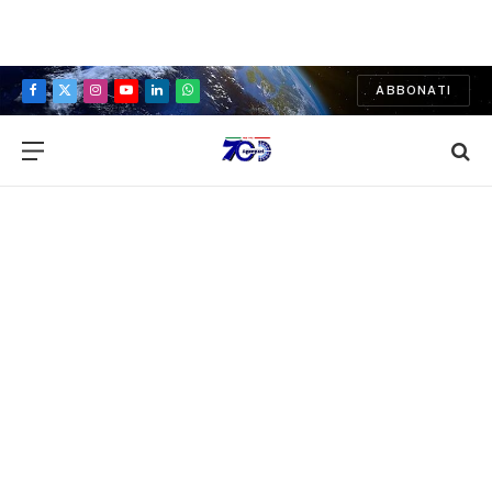
ABBONATI
Facebook
X
Instagram
YouTube
LinkedIn
WhatsApp
(Twitter)