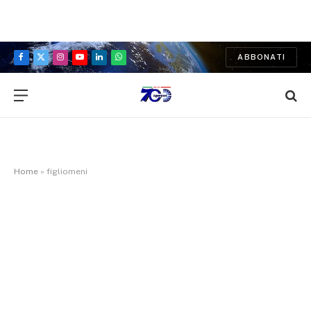
ABBONATI
Facebook
X
Instagram
YouTube
LinkedIn
WhatsApp
(Twitter)
Home
»
figliomeni