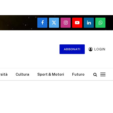
Facebook
X
Instagram
YouTube
LinkedIn
WhatsA
(Twitter)
LOGIN
ABBONATI
rsità
Cultura
Sport & Motori
Futuro