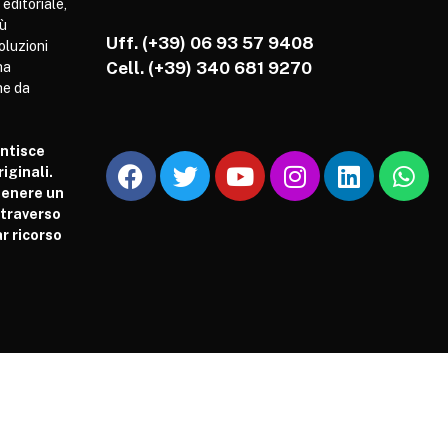
 editoriale,
iù
Uff. (+39) 06 93 57 9408
soluzioni
Cell.
(+39) 340 681 9270
ha
he da
antisce
iginali.
tenere un
attraverso
r ricorso