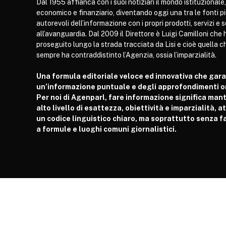
Dal 1955 affianca con i suoi notiziari il mondo istituzionale,
economico e finanziario, diventando oggi una tra le fonti p
autorevoli dell’informazione con i propri prodotti, servizi e 
all’avanguardia. Dal 2009 il Direttore è Luigi Camilloni che 
proseguito lungo la strada tracciata da Lisi e cioè quella c
sempre ha contraddistinto l’Agenzia, ossia l’imparzialità.
Una formula editoriale veloce ed innovativa che gar
un’informazione puntuale e degli approfondimenti or
Per noi di Agenparl, fare informazione significa man
alto livello di esattezza, obiettività e imparzialità, 
un codice linguistico chiaro, ma soprattutto senza fa
a formule e luoghi comuni giornalistici.