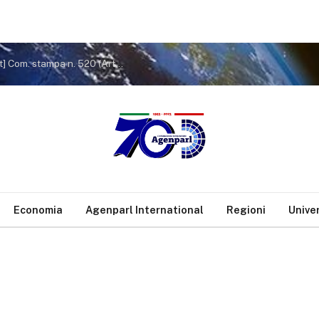
[ufficio.stampa@comune.sanseverinomarche.mc.it] Com. stampa n. 520 (Arte e solidarietà: in piazza torna la mostra “L’Amore nei Colori”)
Economia
Agenparl International
Regioni
Unive