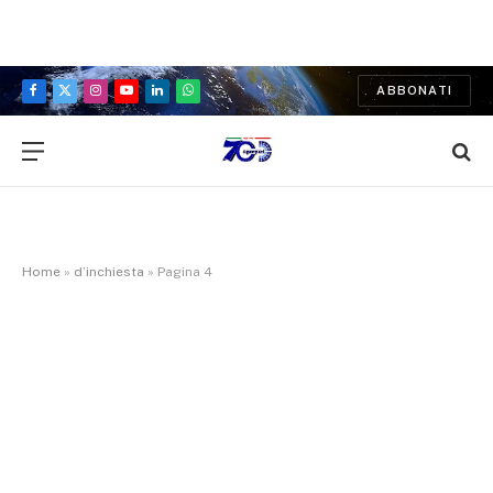
ABBONATI
Facebook
X
Instagram
YouTube
LinkedIn
WhatsApp
(Twitter)
Home
»
d’inchiesta
»
Pagina 4