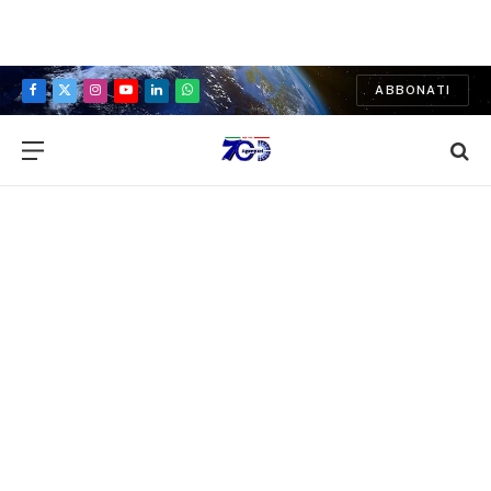
ABBONATI
Facebook
X
Instagram
YouTube
LinkedIn
WhatsApp
(Twitter)