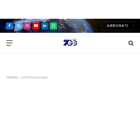
ABBONATI
Facebook
X
Instagram
YouTube
LinkedIn
WhatsApp
(Twitter)
Home
»
costituzionale