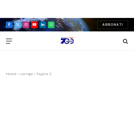
ABBONATI
Facebook
X
Instagram
YouTube
LinkedIn
WhatsApp
(Twitter)
Home
»
corrige
»
Pagina 3