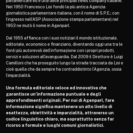
parlamentare ed è una delle principali news company italiane.
Nel 1950 Francesco Lisi fondò la più antica Agenzia
giornalistica parlamentare italiana, con il nome di S.P.E.; con
l’ingresso nell’ASP (Associazione stampa parlamentare) nel
1953 ne mutò il nome in Agenparl.
Dal 1955 affianca con i suoi notiziari il mondo istituzionale,
editoriale, economico e finanziario, diventando oggi una tra le
fonti più autorevoli dell’informazione con i propri prodotti,
servizi e soluzioni all’avanguardia. Dal 2009 il Direttore è Luigi
Camilloni che ha proseguito lungo la strada tracciata da Lisi e
cioè quella che da sempre ha contraddistinto l’Agenzia, ossia
l’imparzialità.
Una formula editoriale veloce ed innovativa che
garantisce un’informazione puntuale e degli
approfondimenti originali. Per noi di Agenparl, fare
informazione significa mantenere un alto livello di
esattezza, obiettività e imparzialità, attraverso un
codice linguistico chiaro, ma soprattutto senza far
ricorso a formule e luoghi comuni giornalistici.