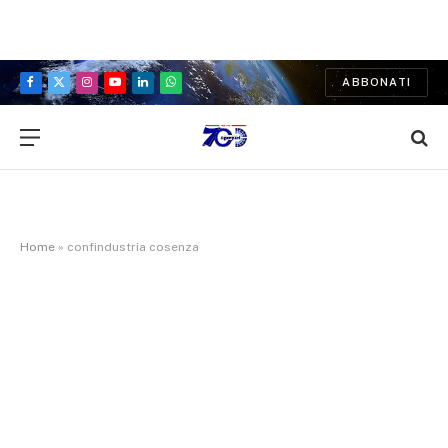
ABBONATI
Facebook
X
Instagram
YouTube
LinkedIn
WhatsApp
(Twitter)
Home
»
confindustria cosenza