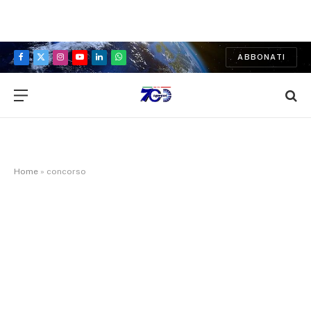
ABBONATI
Facebook
X
Instagram
YouTube
LinkedIn
WhatsApp
(Twitter)
Home
»
concorso