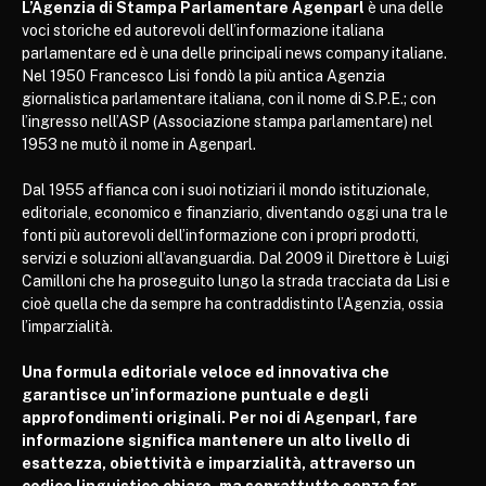
L’Agenzia di Stampa Parlamentare Agenparl
è una delle
voci storiche ed autorevoli dell’informazione italiana
parlamentare ed è una delle principali news company italiane.
Nel 1950 Francesco Lisi fondò la più antica Agenzia
giornalistica parlamentare italiana, con il nome di S.P.E.; con
l’ingresso nell’ASP (Associazione stampa parlamentare) nel
1953 ne mutò il nome in Agenparl.
Dal 1955 affianca con i suoi notiziari il mondo istituzionale,
editoriale, economico e finanziario, diventando oggi una tra le
fonti più autorevoli dell’informazione con i propri prodotti,
servizi e soluzioni all’avanguardia. Dal 2009 il Direttore è Luigi
Camilloni che ha proseguito lungo la strada tracciata da Lisi e
cioè quella che da sempre ha contraddistinto l’Agenzia, ossia
l’imparzialità.
Una formula editoriale veloce ed innovativa che
garantisce un’informazione puntuale e degli
approfondimenti originali. Per noi di Agenparl, fare
informazione significa mantenere un alto livello di
esattezza, obiettività e imparzialità, attraverso un
codice linguistico chiaro, ma soprattutto senza far