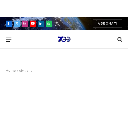
ABBONATI
Facebook
X
Instagram
YouTube
LinkedIn
WhatsApp
(Twitter)
Home
»
civilians