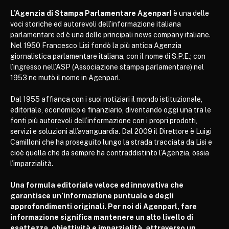
L’Agenzia di Stampa Parlamentare Agenparl
è una delle
voci storiche ed autorevoli dell’informazione italiana
parlamentare ed è una delle principali news company italiane.
Nel 1950 Francesco Lisi fondò la più antica Agenzia
giornalistica parlamentare italiana, con il nome di S.P.E.; con
l’ingresso nell’ASP (Associazione stampa parlamentare) nel
1953 ne mutò il nome in Agenparl.
Dal 1955 affianca con i suoi notiziari il mondo istituzionale,
editoriale, economico e finanziario, diventando oggi una tra le
fonti più autorevoli dell’informazione con i propri prodotti,
servizi e soluzioni all’avanguardia. Dal 2009 il Direttore è Luigi
Camilloni che ha proseguito lungo la strada tracciata da Lisi e
cioè quella che da sempre ha contraddistinto l’Agenzia, ossia
l’imparzialità.
Una formula editoriale veloce ed innovativa che
garantisce un’informazione puntuale e degli
approfondimenti originali. Per noi di Agenparl, fare
informazione significa mantenere un alto livello di
esattezza, obiettività e imparzialità, attraverso un