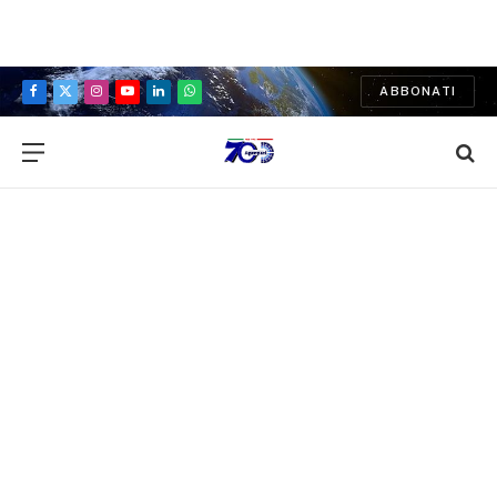
ABBONATI
Facebook
X
Instagram
YouTube
LinkedIn
WhatsApp
(Twitter)