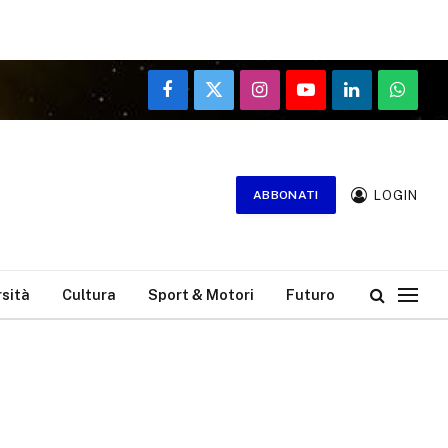
Facebook
X
Instagram
YouTube
LinkedIn
WhatsA
(Twitter)
LOGIN
ABBONATI
rsità
Cultura
Sport & Motori
Futuro