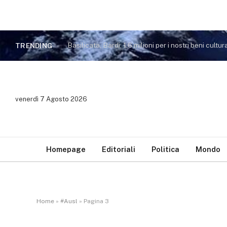
Basilicata, Bardi: 1,6 milioni per i nostri beni cultura
TRENDING
venerdì 7 Agosto 2026
Homepage
Editoriali
Politica
Mondo
Home
»
#Ausl
»
Pagina 3