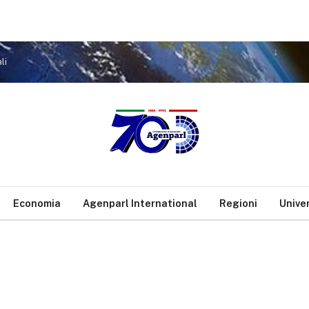
li
Economia
Agenparl International
Regioni
Unive