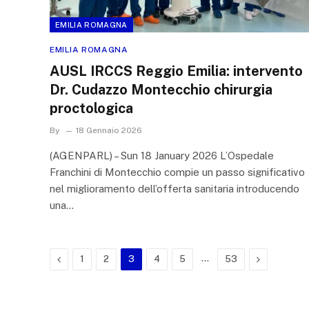
EMILIA ROMAGNA
EMILIA ROMAGNA
AUSL IRCCS Reggio Emilia: intervento
Dr. Cudazzo Montecchio chirurgia
proctologica
By
18 Gennaio 2026
(AGENPARL) – Sun 18 January 2026 L’Ospedale
Franchini di Montecchio compie un passo significativo
nel miglioramento dell’offerta sanitaria introducendo
una…
Previous
…
Next
1
2
3
4
5
53