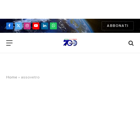
ABBONATI
Facebook
X
Instagram
YouTube
LinkedIn
WhatsApp
(Twitter)
Home
»
assovetro