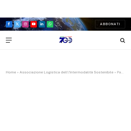
ABBONATI
Facebook
X
Instagram
YouTube
LinkedIn
WhatsApp
(Twitter)
Home
»
Associazione Logistica dell\'Intermodalità Sostenibile
»
Pagina 4