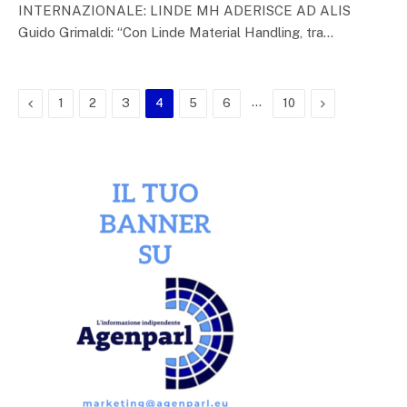
INTERNAZIONALE: LINDE MH ADERISCE AD ALIS
Guido Grimaldi: “Con Linde Material Handling, tra…
Previous
…
Next
1
2
3
4
5
6
10