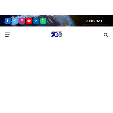
ABBONATI
Facebook
X
Instagram
YouTube
LinkedIn
WhatsApp
(Twitter)