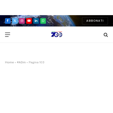
ABBONATI
Facebook
X
Instagram
YouTube
LinkedIn
WhatsApp
(Twitter)
Home
»
#ADm
»
Pagina 103