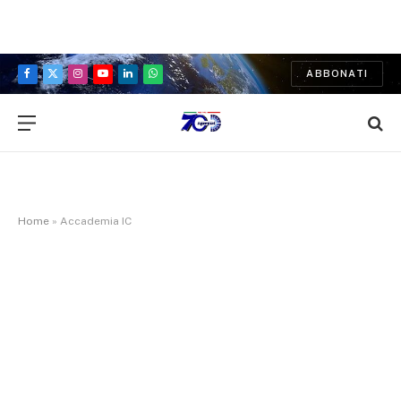
ABBONATI
Facebook
X
Instagram
YouTube
LinkedIn
WhatsApp
(Twitter)
Home
»
Accademia IC