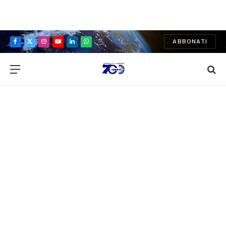
ABBONATI
Facebook
X
Instagram
YouTube
LinkedIn
WhatsApp
(Twitter)