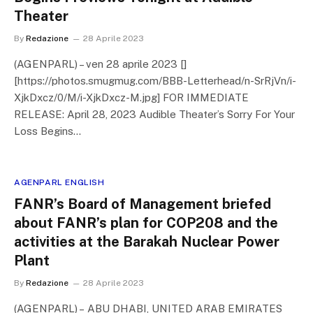
Theater
By
Redazione
28 Aprile 2023
(AGENPARL) – ven 28 aprile 2023 []
[https://photos.smugmug.com/BBB-Letterhead/n-SrRjVn/i-
XjkDxcz/0/M/i-XjkDxcz-M.jpg] FOR IMMEDIATE
RELEASE: April 28, 2023 Audible Theater’s Sorry For Your
Loss Begins…
AGENPARL ENGLISH
FANR’s Board of Management briefed
about FANR’s plan for COP208 and the
activities at the Barakah Nuclear Power
Plant
By
Redazione
28 Aprile 2023
(AGENPARL) – ABU DHABI, UNITED ARAB EMIRATES