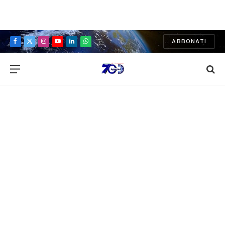
ABBONATI
Facebook
X
Instagram
YouTube
LinkedIn
WhatsApp
(Twitter)