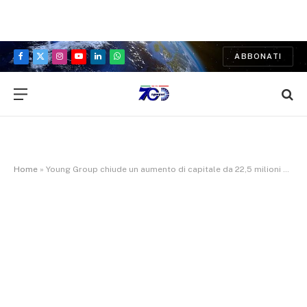
ABBONATI
Facebook
X
Instagram
YouTube
LinkedIn
WhatsApp
(Twitter)
Home
»
Young Group chiude un aumento di capitale da 22,5 milioni di euro. Azimut guida l’operazione