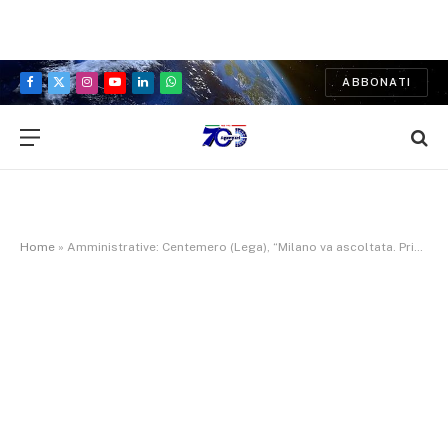
ABBONATI
Facebook
X
Instagram
YouTube
LinkedIn
WhatsApp
(Twitter)
Home
»
Amministrative: Centemero (Lega), “Milano va ascoltata. Primarie appuntamento importante per la città