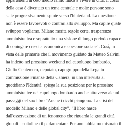
appartenenti al ceto medio fanno fatica a vivere in città. Il costo
della casa è diventato un tema centrale e molte persone sono
state progressivamente spinte verso l'hinterland. La questione
non è essere favorevoli o contrari allo sviluppo. Ma capire quale
sviluppo vogliamo. Milano merita regole certe, trasparenza
amministrativa e soprattutto una visione di lungo periodo capace
di coniugare crescita economica e coesione sociale". Così, in
vista delle primarie che il movimento guidato da Matteo Salvini
ha indetto nel prossimo weekend nel capoluogo lombardo,
Giulio Centemero, deputato, capogruppo della Lega in
commissione Finanze della Camera, in una intervista al
quotidiano l'Identità, spiega la sua posizione per le prossime
amministrative nel capoluogo lombardo anche attraverso alcuni
passaggi del suo libro "Anche i ricchi piangono. La crisi del
modello Milano e delle global city". "Il libro nasce
dall'osservazione di un fenomeno che riguarda le grandi città
globali – sottolinea il parlamentare. Per anni abbiamo misurato il