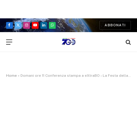
ABBONATI
Facebook
X
Instagram
YouTube
LinkedIn
WhatsApp
(Twitter)
Home
»
Domani ore 11 Conferenza stampa a eXtraBO – La Festa della Via della Lana e della Seta 2026