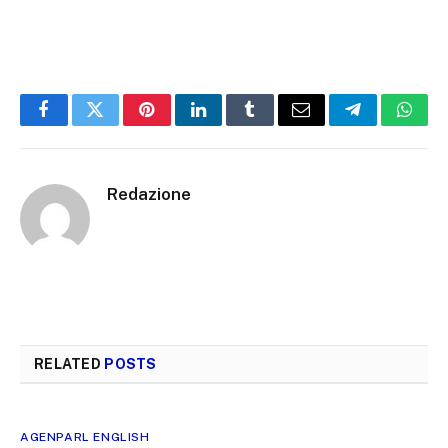
Facebook
Twitter
Pinterest
LinkedIn
Tumblr
Email
Telegram
What
Redazione
RELATED
POSTS
AGENPARL ENGLISH