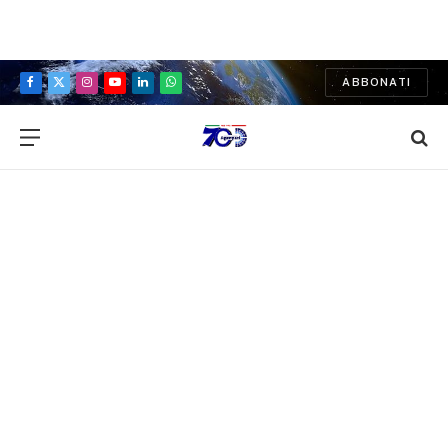
ABBONATI
Facebook
X
Instagram
YouTube
LinkedIn
WhatsApp
(Twitter)