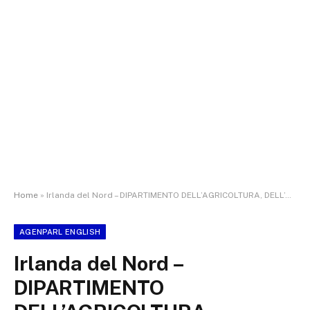
Home
»
Irlanda del Nord – DIPARTIMENTO DELL’AGRICOLTURA, DELL’AMBIENTE E DEGLI AFFARI RURALI- Il 13 giugno 2026 Il Ministro del DAERA si congratula con i destinatari delle onorificenze per il compleanno
AGENPARL ENGLISH
Irlanda del Nord –
DIPARTIMENTO