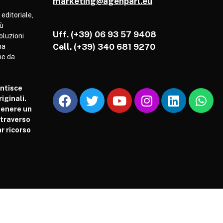
marketing@agenparl.eu
 editoriale,
iù
Uff. (+39) 06 93 57 9408
soluzioni
Cell.
(+39) 340 681 9270
ha
he da
antisce
iginali.
tenere un
attraverso
r ricorso