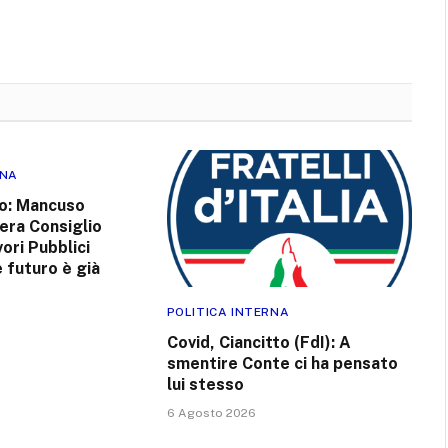
RNA
o: Mancuso
bera Consiglio
ori Pubblici
 futuro è già
POLITICA INTERNA
Covid, Ciancitto (FdI): A
smentire Conte ci ha pensato
lui stesso
6 Agosto 2026