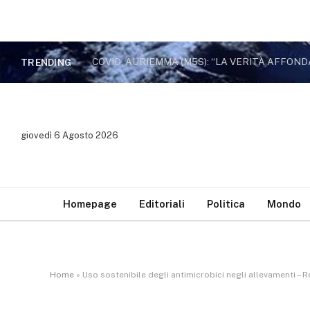
COVID, AURIEMMA (M5S): “LA VERITÀ AFFO
TRENDING
giovedì 6 Agosto 2026
Homepage
Editoriali
Politica
Mondo
Home
»
Uso sostenibile degli antimicrobici negli allevamenti –