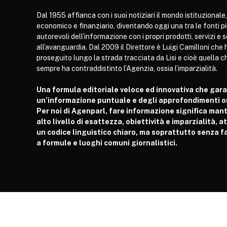
Dal 1955 affianca con i suoi notiziari il mondo istituzionale,
economico e finanziario, diventando oggi una tra le fonti p
autorevoli dell’informazione con i propri prodotti, servizi e 
all’avanguardia. Dal 2009 il Direttore è Luigi Camilloni che 
proseguito lungo la strada tracciata da Lisi e cioè quella c
sempre ha contraddistinto l’Agenzia, ossia l’imparzialità.
Una formula editoriale veloce ed innovativa che gar
un’informazione puntuale e degli approfondimenti or
Per noi di Agenparl, fare informazione significa man
alto livello di esattezza, obiettività e imparzialità, 
un codice linguistico chiaro, ma soprattutto senza fa
a formule e luoghi comuni giornalistici.