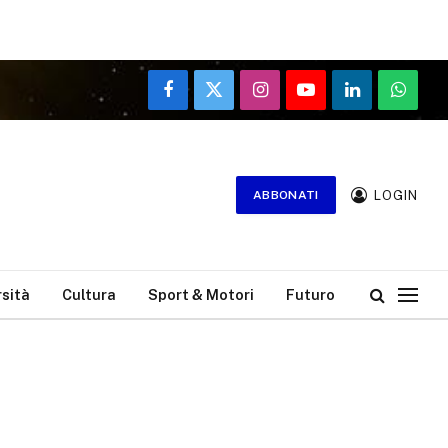
Facebook
X
Instagram
YouTube
LinkedIn
WhatsA
(Twitter)
LOGIN
ABBONATI
rsità
Cultura
Sport & Motori
Futuro