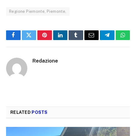
Regione Piemonte, Piemonte,
Facebook
Twitter
Pinterest
LinkedIn
Tumblr
Email
Telegram
What
Redazione
RELATED
POSTS