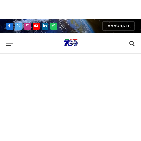
ABBONATI
Facebook
X
Instagram
YouTube
LinkedIn
WhatsApp
(Twitter)