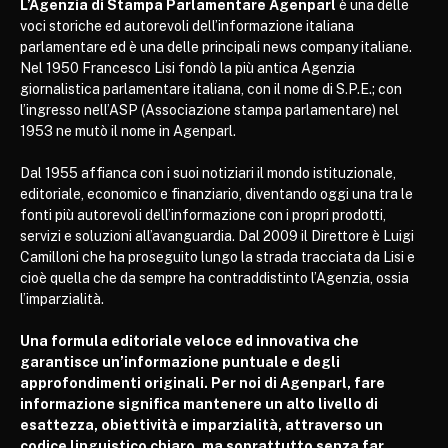
L’Agenzia di Stampa Parlamentare Agenparl
è una delle
voci storiche ed autorevoli dell’informazione italiana
parlamentare ed è una delle principali news company italiane.
Nel 1950 Francesco Lisi fondò la più antica Agenzia
giornalistica parlamentare italiana, con il nome di S.P.E.; con
l’ingresso nell’ASP (Associazione stampa parlamentare) nel
1953 ne mutò il nome in Agenparl.
Dal 1955 affianca con i suoi notiziari il mondo istituzionale,
editoriale, economico e finanziario, diventando oggi una tra le
fonti più autorevoli dell’informazione con i propri prodotti,
servizi e soluzioni all’avanguardia. Dal 2009 il Direttore è Luigi
Camilloni che ha proseguito lungo la strada tracciata da Lisi e
cioè quella che da sempre ha contraddistinto l’Agenzia, ossia
l’imparzialità.
Una formula editoriale veloce ed innovativa che
garantisce un’informazione puntuale e degli
approfondimenti originali. Per noi di Agenparl, fare
informazione significa mantenere un alto livello di
esattezza, obiettività e imparzialità, attraverso un
codice linguistico chiaro, ma soprattutto senza far