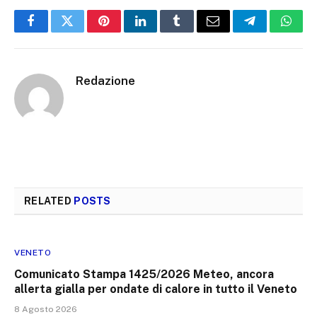
Facebook
Twitter
Pinterest
LinkedIn
Tumblr
Email
Telegram
What
Redazione
RELATED
POSTS
VENETO
Comunicato Stampa 1425/2026 Meteo, ancora
allerta gialla per ondate di calore in tutto il Veneto
8 Agosto 2026