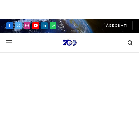
ABBONATI
Facebook
X
Instagram
YouTube
LinkedIn
WhatsApp
(Twitter)