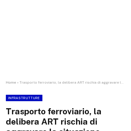
Home
»
Trasporto ferroviario, la delibera ART rischia di aggravare la situazione dell’Umbria. La Regione presenta le proprie proposte correttive
INFRASTRUTTURE
Trasporto ferroviario, la
delibera ART rischia di