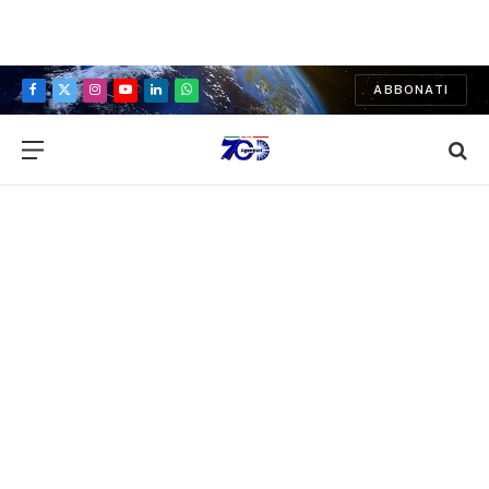
ABBONATI
Facebook
X
Instagram
YouTube
LinkedIn
WhatsApp
(Twitter)