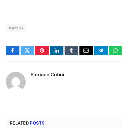
#umbria
Facebook
Twitter
Pinterest
LinkedIn
Tumblr
Email
Telegram
What
Floriana Cutini
RELATED
POSTS