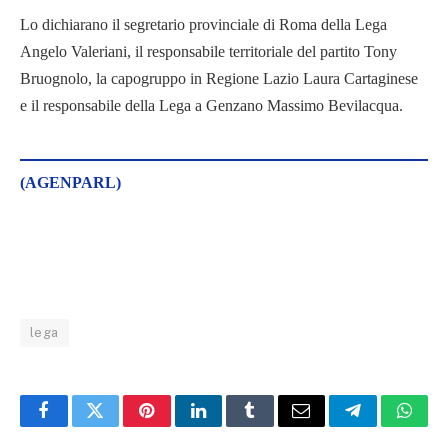
Lo dichiarano il segretario provinciale di Roma della Lega
Angelo Valeriani, il responsabile territoriale del partito Tony
Bruognolo, la capogruppo in Regione Lazio Laura Cartaginese
e il responsabile della Lega a Genzano Massimo Bevilacqua.
(AGENPARL)
lega
Facebook
Twitter
Pinterest
LinkedIn
Tumblr
Email
Telegram
What