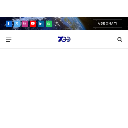
ABBONATI
Facebook
X
Instagram
YouTube
LinkedIn
WhatsApp
(Twitter)