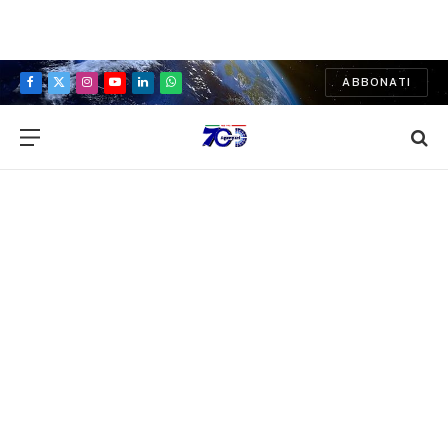
ABBONATI
Facebook
X
Instagram
YouTube
LinkedIn
WhatsApp
(Twitter)