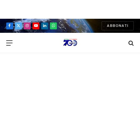
ABBONATI
Facebook
X
Instagram
YouTube
LinkedIn
WhatsApp
(Twitter)