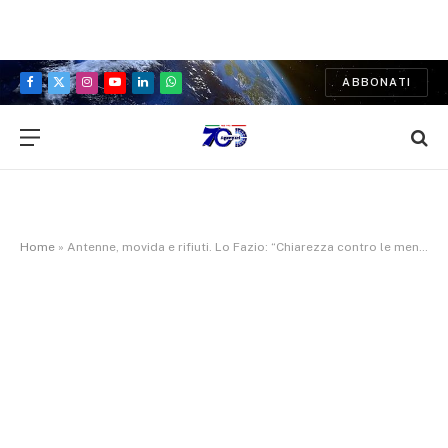
ABBONATI
Facebook
X
Instagram
YouTube
LinkedIn
WhatsApp
(Twitter)
Home
»
Antenne, movida e rifiuti. Lo Fazio: “Chiarezza contro le menzogne