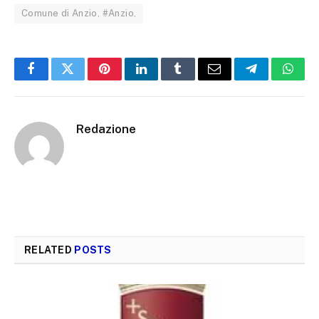
Comune di Anzio, #Anzio,
Facebook
Twitter
Pinterest
LinkedIn
Tumblr
Email
Telegram
What
Redazione
RELATED
POSTS