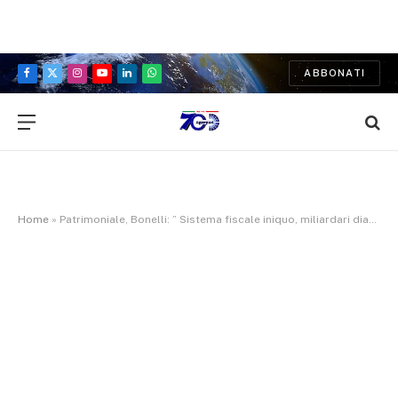
ABBONATI
Facebook
X
Instagram
YouTube
LinkedIn
WhatsApp
(Twitter)
Home
»
Patrimoniale, Bonelli: ” Sistema fiscale iniquo, miliardari diano un contributo