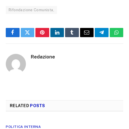
Rifondazione Comunista,
Facebook
Twitter
Pinterest
LinkedIn
Tumblr
Email
Telegram
What
Redazione
RELATED
POSTS
POLITICA INTERNA