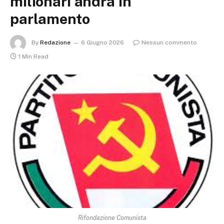
milionari andrà in
parlamento
By
Redazione
6 Giugno 2026
Nessun commento
1 Min Read
Rifondazione Comunista