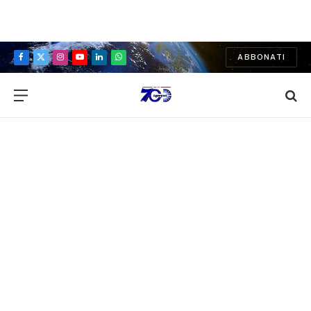
ABBONATI
Facebook
X
Instagram
YouTube
LinkedIn
WhatsApp
(Twitter)