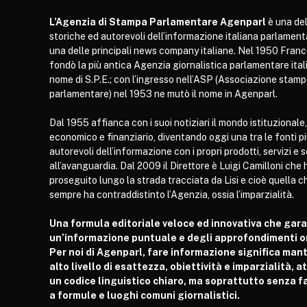
L’Agenzia di Stampa Parlamentare Agenparl
è una del
storiche ed autorevoli dell’informazione italiana parlament
una delle principali news company italiane. Nel 1950 Franc
fondò la più antica Agenzia giornalistica parlamentare itali
nome di S.P.E.; con l’ingresso nell’ASP (Associazione stam
parlamentare) nel 1953 ne mutò il nome in Agenparl.
Dal 1955 affianca con i suoi notiziari il mondo istituzionale,
economico e finanziario, diventando oggi una tra le fonti p
autorevoli dell’informazione con i propri prodotti, servizi e 
all’avanguardia. Dal 2009 il Direttore è Luigi Camilloni che 
proseguito lungo la strada tracciata da Lisi e cioè quella c
sempre ha contraddistinto l’Agenzia, ossia l’imparzialità.
Una formula editoriale veloce ed innovativa che gar
un’informazione puntuale e degli approfondimenti or
Per noi di Agenparl, fare informazione significa man
alto livello di esattezza, obiettività e imparzialità, 
un codice linguistico chiaro, ma soprattutto senza fa
a formule e luoghi comuni giornalistici.