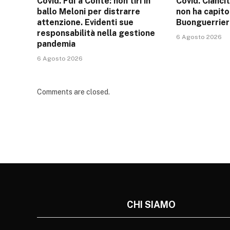
Covid. FdI a Conte: non tiri in
Covid. Cianci
ballo Meloni per distrarre
non ha capito
attenzione. Evidenti sue
Buonguerrier
responsabilità nella gestione
6 Agosto 2026
pandemia
6 Agosto 2026
Comments are closed.
CHI SIAMO