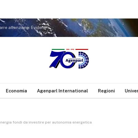
Covid. FdI a Conte: non tiri in ballo Meloni per distrarre attenzione. Evidenti sue responsabilità nella gestione pandemia
Economia
Agenparl International
Regioni
Unive
nergia fondi da investire per autonomia energetica