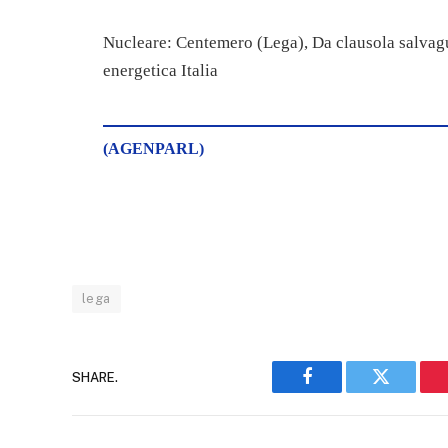
Nucleare: Centemero (Lega), Da clausola salvagu
energetica Italia
(AGENPARL)
lega
SHARE.
Facebook
Twitter