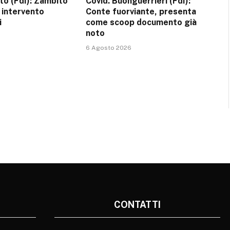
tto (FdI): Zambito
Covid. Buonguerrieri (FdI):
 intervento
Conte fuorviante, presenta
i
come scoop documento già
noto
6 Agosto 2026
CONTATTI