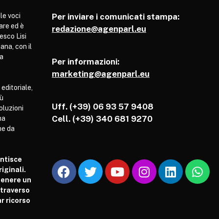
le voci
Per inviare i comunicati stampa:
are ed è
redazione@agenparl.eu
esco Lisi
ana, con il
pa
Per informazioni:
marketing@agenparl.eu
 editoriale,
iù
Uff. (+39) 06 93 57 9408
soluzioni
Cell.
(+39) 340 681 9270
ha
he da
antisce
iginali.
tenere un
attraverso
r ricorso