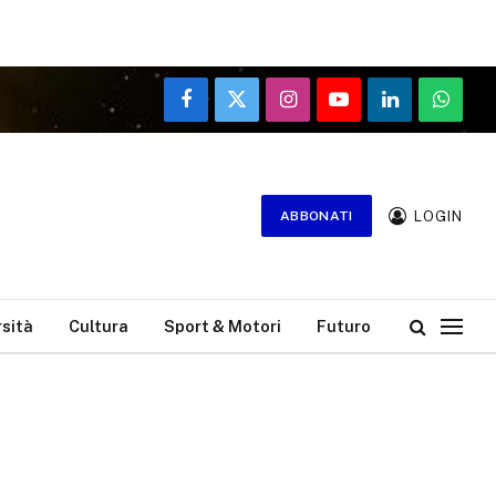
Facebook
X
Instagram
YouTube
LinkedIn
WhatsA
(Twitter)
LOGIN
ABBONATI
rsità
Cultura
Sport & Motori
Futuro