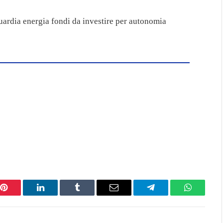
ardia energia fondi da investire per autonomia
Pinterest
LinkedIn
Tumblr
Email
Telegram
WhatsAp