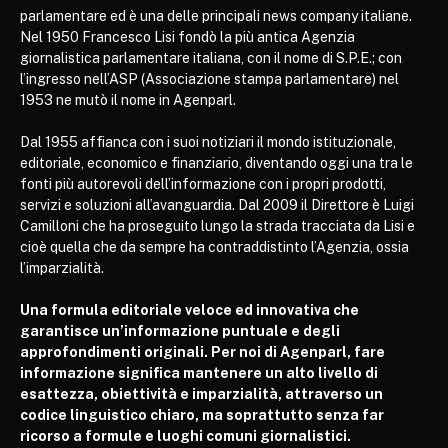
parlamentare ed è una delle principali news company italiane.
Nel 1950 Francesco Lisi fondò la più antica Agenzia
giornalistica parlamentare italiana, con il nome di S.P.E.; con
l’ingresso nell’ASP (Associazione stampa parlamentare) nel
1953 ne mutò il nome in Agenparl.
Dal 1955 affianca con i suoi notiziari il mondo istituzionale,
editoriale, economico e finanziario, diventando oggi una tra le
fonti più autorevoli dell’informazione con i propri prodotti,
servizi e soluzioni all’avanguardia. Dal 2009 il Direttore è Luigi
Camilloni che ha proseguito lungo la strada tracciata da Lisi e
cioè quella che da sempre ha contraddistinto l’Agenzia, ossia
l’imparzialità.
Una formula editoriale veloce ed innovativa che
garantisce un’informazione puntuale e degli
approfondimenti originali. Per noi di Agenparl, fare
informazione significa mantenere un alto livello di
esattezza, obiettività e imparzialità, attraverso un
codice linguistico chiaro, ma soprattutto senza far
ricorso a formule e luoghi comuni giornalistici.