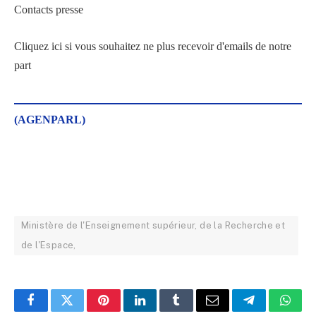
Contacts presse
Cliquez ici si vous souhaitez ne plus recevoir d'emails de notre
part
(AGENPARL)
Ministère de l'Enseignement supérieur, de la Recherche et
de l'Espace,
Facebook
Twitter
Pinterest
LinkedIn
Tumblr
Email
Telegram
What