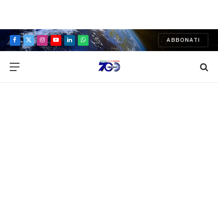
ABBONATI
Facebook
X
Instagram
YouTube
LinkedIn
WhatsApp
(Twitter)