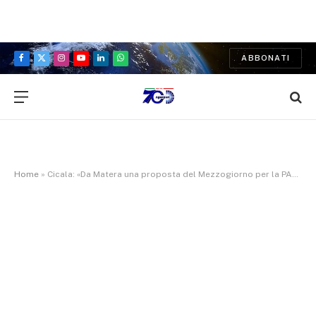
ABBONATI
Facebook
X
Instagram
YouTube
LinkedIn
WhatsApp
(Twitter)
Home
»
Cicala: «Da Matera una proposta del Mezzogiorno per la PAC del futuro»