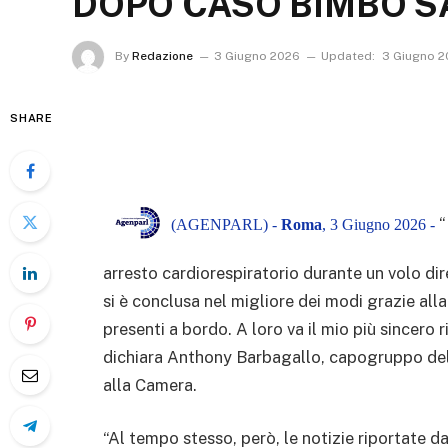
DOPO CASO BIMBO S
By
Redazione
3 Giugno 2026
Updated:
3 Giugno 
SHARE
“
(AGENPARL) -
Roma
, 3 Giugno 2026 -
arresto cardiorespiratorio durante un volo d
si è conclusa nel migliore dei modi grazie al
presenti a bordo. A loro va il mio più sincero 
dichiara Anthony Barbagallo, capogruppo del
alla Camera.
“Al tempo stesso, però, le notizie riportate da