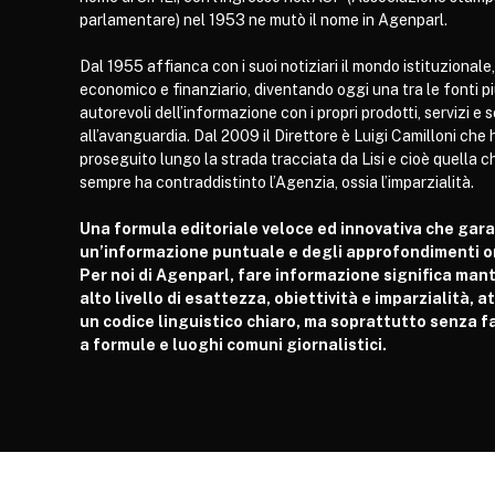
parlamentare) nel 1953 ne mutò il nome in Agenparl.
Dal 1955 affianca con i suoi notiziari il mondo istituzionale,
economico e finanziario, diventando oggi una tra le fonti p
autorevoli dell’informazione con i propri prodotti, servizi e 
all’avanguardia. Dal 2009 il Direttore è Luigi Camilloni che 
proseguito lungo la strada tracciata da Lisi e cioè quella c
sempre ha contraddistinto l’Agenzia, ossia l’imparzialità.
Una formula editoriale veloce ed innovativa che gar
un’informazione puntuale e degli approfondimenti or
Per noi di Agenparl, fare informazione significa man
alto livello di esattezza, obiettività e imparzialità, 
un codice linguistico chiaro, ma soprattutto senza fa
a formule e luoghi comuni giornalistici.