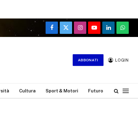
Facebook
X
Instagram
YouTube
LinkedIn
WhatsA
(Twitter)
LOGIN
ABBONATI
rsità
Cultura
Sport & Motori
Futuro