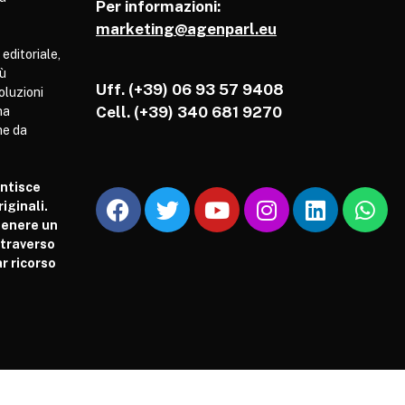
Per informazioni:
marketing@agenparl.eu
 editoriale,
iù
Uff. (+39) 06 93 57 9408
soluzioni
Cell.
(+39) 340 681 9270
ha
he da
antisce
iginali.
tenere un
attraverso
r ricorso