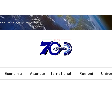
Marcinelle, Cerreto (FdI): Gesto aberrante, Cgil e sinistra belga oltraggiano la memoria degli italiani
Economia
Agenparl International
Regioni
Unive