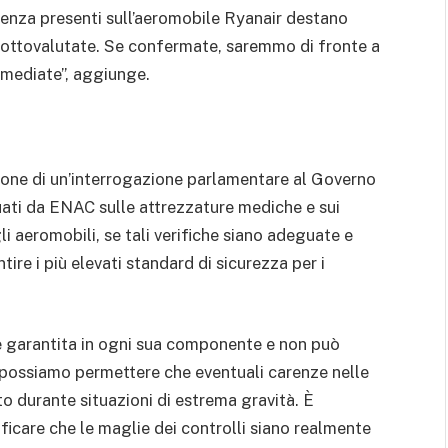
rgenza presenti sull’aeromobile Ryanair destano
ottovalutate. Se confermate, saremmo di fronte a
mmediate”, aggiunge.
one di un’interrogazione parlamentare al Governo
uati da ENAC sulle attrezzature mediche e sui
i aeromobili, se tali verifiche siano adeguate e
tire i più elevati standard di sicurezza per i
e garantita in ogni sua componente e non può
n possiamo permettere che eventuali carenze nelle
 durante situazioni di estrema gravità. È
ificare che le maglie dei controlli siano realmente