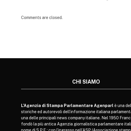
Comments are closed.
CHI SIAMO
L’Agenzia di Stampa Parlamentare Agenparl
è una del
storiche ed autorevoli dell’informazione italiana parlament
una delle principali news company italiane. Nel 1950 Franc
fondò la più antica Agenzia giornalistica parlamentare itali
nome di S.P.E.; con l’ingresso nell’ASP (Associazione stam