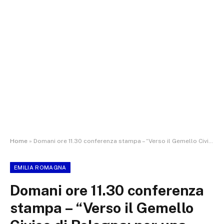
Home
»
Domani ore 11.30 conferenza stampa – “Verso il Gemello Civico di Bologna: per una Intelligenza ambientale e democratica”, presentazione del Rapporto a cura di PianetaLab
EMILIA ROMAGNA
Domani ore 11.30 conferenza
stampa – “Verso il Gemello