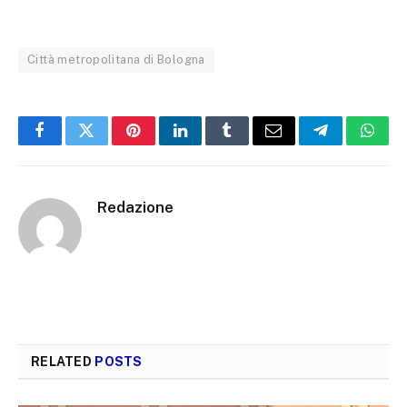
Città metropolitana di Bologna
Facebook
Twitter
Pinterest
LinkedIn
Tumblr
Email
Telegram
What
Redazione
RELATED
POSTS