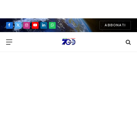
ABBONATI
Facebook
X
Instagram
YouTube
LinkedIn
WhatsApp
(Twitter)