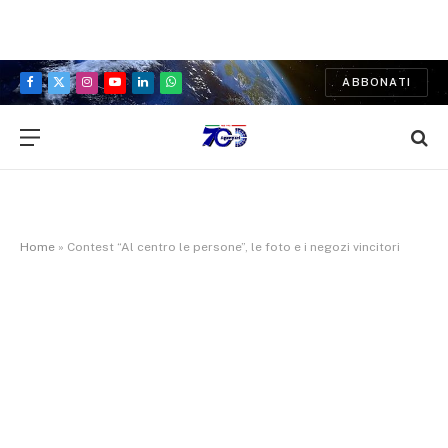
ABBONATI
Facebook
X
Instagram
YouTube
LinkedIn
WhatsApp
(Twitter)
Home
»
Contest “Al centro le persone”, le foto e i negozi vincitori